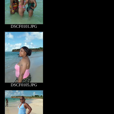
DSCF0101.JPG
DSCF0105.JPG