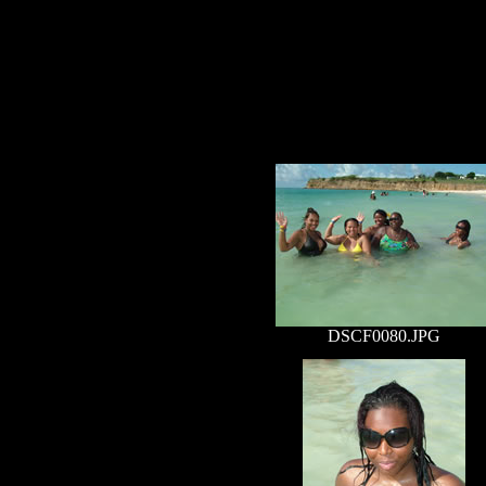
DSCF0080.JPG