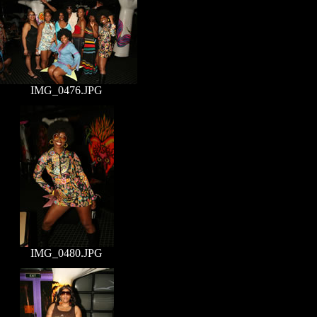
IMG_0476.JPG
IMG_0480.JPG