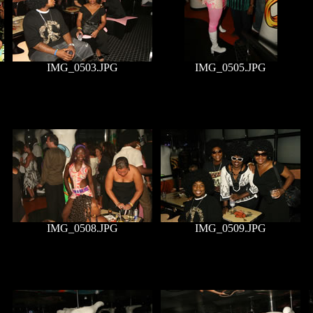
IMG_0503.JPG
IMG_0505.JPG
IMG_0508.JPG
IMG_0509.JPG