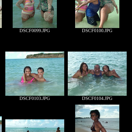
DSCF0099.JPG
DSCF0100.JPG
DSCF0103.JPG
DSCF0104.JPG