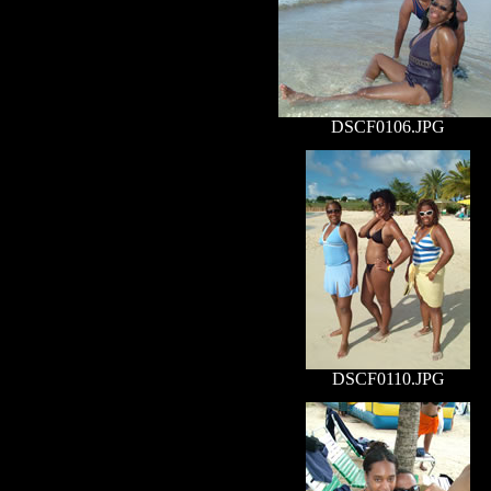
DSCF0106.JPG
DSCF0110.JPG