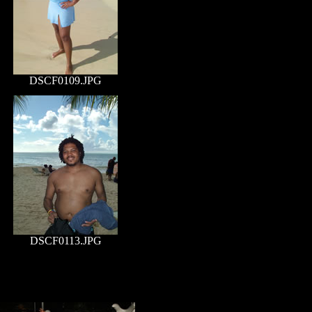
DSCF0109.JPG
DSCF0113.JPG