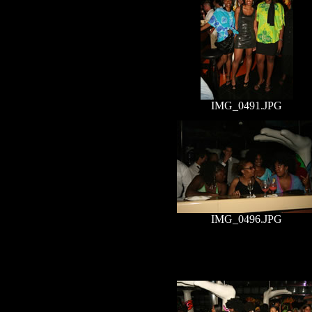
IMG_0491.JPG
IMG_0496.JPG