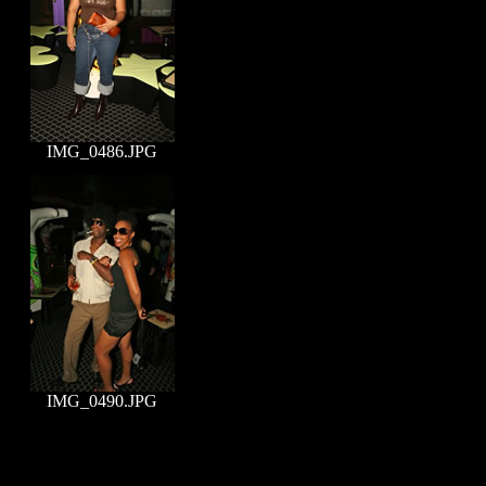
IMG_0486.JPG
IMG_0490.JPG