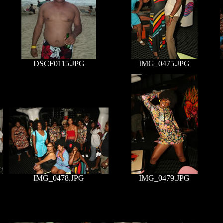
DSCF0115.JPG
IMG_0475.JPG
IMG_0478.JPG
IMG_0479.JPG