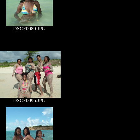
DSCF0089.JPG
DSCF0095.JPG