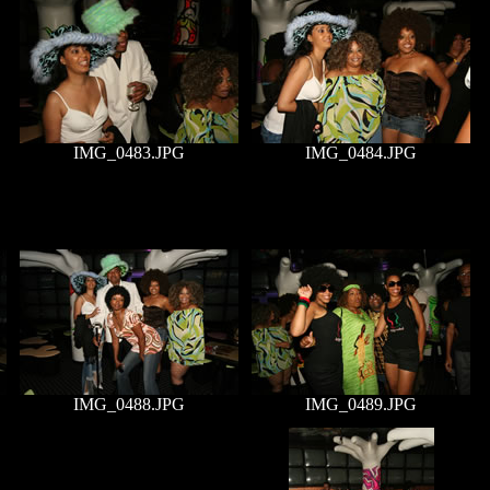
IMG_0483.JPG
IMG_0484.JPG
IMG_0488.JPG
IMG_0489.JPG